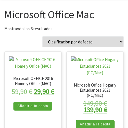
Microsoft Office Mac
Mostrando los 6 resultados
Microsoft OFFICE 2016
Home y Office (MAC)
Microsoft Office Hogar y
El precio original era: 59,90 €.
El precio actual es: 29,90 
59,90
€
29,90
€
Estudiantes 2021
(PC/Mac)
El preci
149,00
€
Añadir a la cesta
El prec
139,90
€
Añadir a la cesta