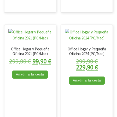
Office Hogar y Pequeña
Office Hogar y Pequeña
Oficina 2021 (PC/Mac)
Oficina 2024 (PC/Mac)
El precio original era: 299,00 €.
El precio actual es: 99,90 
El preci
299,00
€
99,90
€
299,90
€
El prec
229,90
€
Añadir a la cesta
Añadir a la cesta