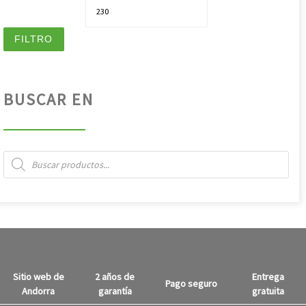
Pre
FILTRO
BUSCAR EN
Búsqueda de productos
Sitio web de
2 años de
Entrega
Pago seguro
Andorra
garantía
gratuita