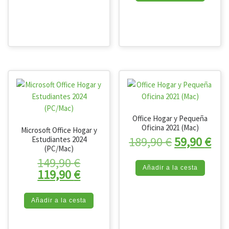
Office Hogar y Pequeña
Oficina 2021 (Mac)
Microsoft Office Hogar y
El precio o
El 
189,90
€
59,90
€
Estudiantes 2024
(PC/Mac)
El precio original era: 149,90 
149,90
€
Añadir a la cesta
El precio actual es: 119,90 €.
119,90
€
Añadir a la cesta