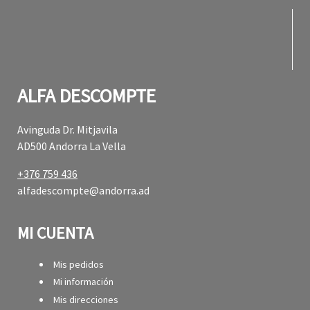
fabul
fabul
ALFA DESCOMPTE
Avinguda Dr. Mitjavila
AD500 Andorra La Vella
+376 759 436
alfadescompte@andorra.ad
MI CUENTA
Mis pedidos
Mi información
Mis direcciones