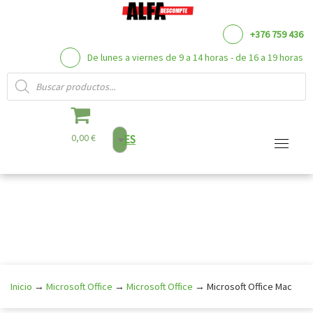
+376 759 436
De lunes a viernes de 9 a 14 horas - de 16 a 19 horas
Búsqueda de productos
0,00 €
ES
Saltar
al
contenido
Inicio
→
Microsoft Office
→
Microsoft Office
→
Microsoft Office Mac