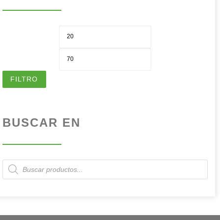
Pre
Pre
FILTRO
BUSCAR EN
Búsqueda de productos