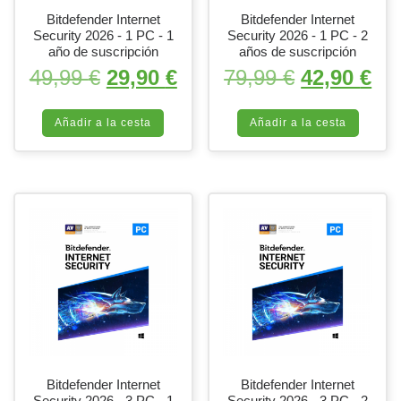
Bitdefender Internet
Bitdefender Internet
Security 2026 - 1 PC - 1
Security 2026 - 1 PC - 2
año de suscripción
años de suscripción
El precio original era: 49,99 €.
El precio actual es: 29,
El precio o
El 
49,99
€
29,90
€
79,99
€
42,90
€
Añadir a la cesta
Añadir a la cesta
Bitdefender Internet
Bitdefender Internet
Security 2026 - 3 PC - 1
Security 2026 - 3 PC - 2