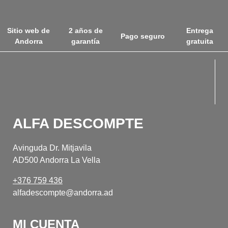
Sitio web de
2 años de
Entrega
Pago seguro
Andorra
garantía
gratuita
fabul
fabul
ALFA DESCOMPTE
Avinguda Dr. Mitjavila
AD500 Andorra La Vella
+376 759 436
alfadescompte@andorra.ad
MI CUENTA