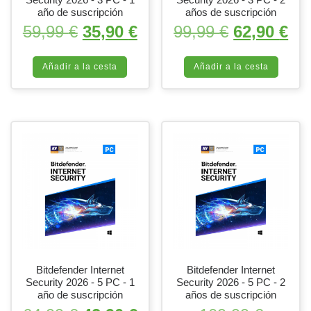
año de suscripción
años de suscripción
El precio original era: 59,99 €.
El precio actual es: 35,
El precio o
El 
59,99
€
35,90
€
99,99
€
62,90
€
Añadir a la cesta
Añadir a la cesta
Bitdefender Internet
Bitdefender Internet
Security 2026 - 5 PC - 1
Security 2026 - 5 PC - 2
año de suscripción
años de suscripción