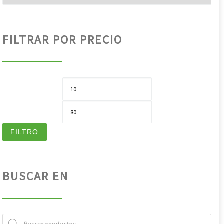
FILTRAR POR PRECIO
Pre
Pre
FILTRO
BUSCAR EN
Búsqueda de productos