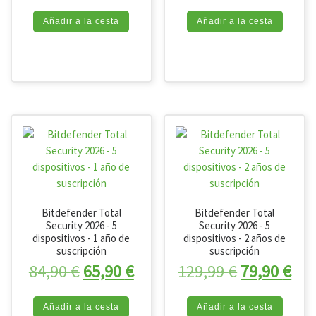
Añadir a la cesta
Añadir a la cesta
Bitdefender Total
Bitdefender Total
Security 2026 - 5
Security 2026 - 5
dispositivos - 1 año de
dispositivos - 2 años de
suscripción
suscripción
El precio original era: 84,90 €.
El precio actual es: 65,90 
El precio o
El 
84,90
€
65,90
€
129,99
€
79,90
€
Añadir a la cesta
Añadir a la cesta