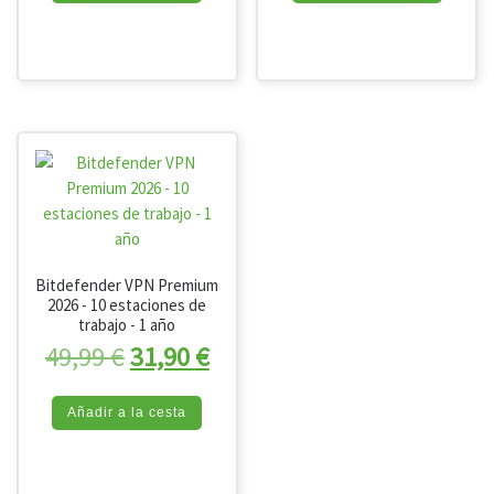
Bitdefender VPN Premium
2026 - 10 estaciones de
trabajo - 1 año
El precio original era: 49,99 €.
El precio actual es: 31,90 
49,99
€
31,90
€
Añadir a la cesta