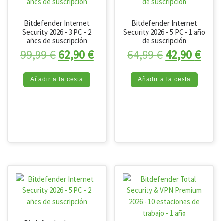
Bitdefender Internet
Bitdefender Internet
Security 2026 - 3 PC - 2
Security 2026 - 5 PC - 1 año
años de suscripción
de suscripción
El precio original era: 99,99 €.
El precio actual es: 62,90 
El precio or
El p
99,99
€
62,90
€
64,99
€
42,90
€
Añadir a la cesta
Añadir a la cesta