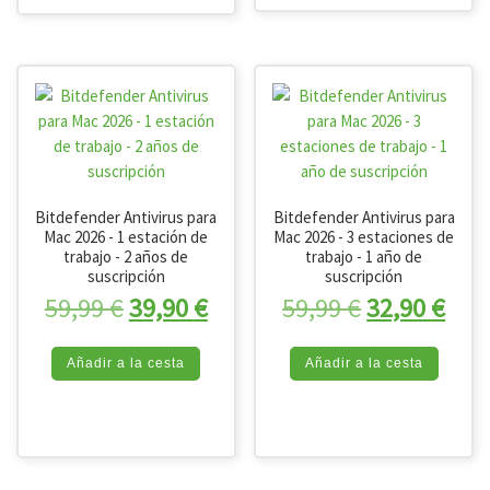
Bitdefender Antivirus para
Bitdefender Antivirus para
Mac 2026 - 1 estación de
Mac 2026 - 3 estaciones de
trabajo - 2 años de
trabajo - 1 año de
suscripción
suscripción
El precio original era: 59,99 €.
El precio actual es: 39,90 
El precio or
El p
59,99
€
39,90
€
59,99
€
32,90
€
Añadir a la cesta
Añadir a la cesta