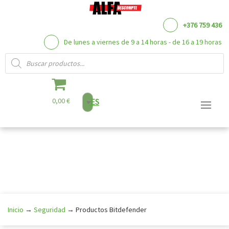
+376 759 436
De lunes a viernes de 9 a 14 horas - de 16 a 19 horas
Búsqueda de productos
0,00 €
ES
Saltar
al
contenido
Inicio
→
Seguridad
→
Productos Bitdefender