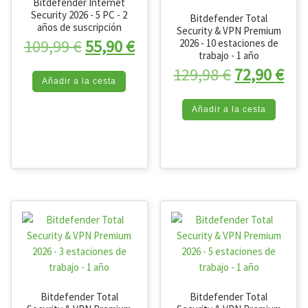
Bitdefender Internet
Security 2026 - 5 PC - 2
Bitdefender Total
años de suscripción
Security & VPN Premium
El precio original era: 109,99 €.
El precio actual es: 55,90 
109,99
€
55,90
€
2026 - 10 estaciones de
trabajo - 1 año
El precio o
El 
129,98
€
72,90
€
Añadir a la cesta
Añadir a la cesta
Bitdefender Total
Bitdefender Total