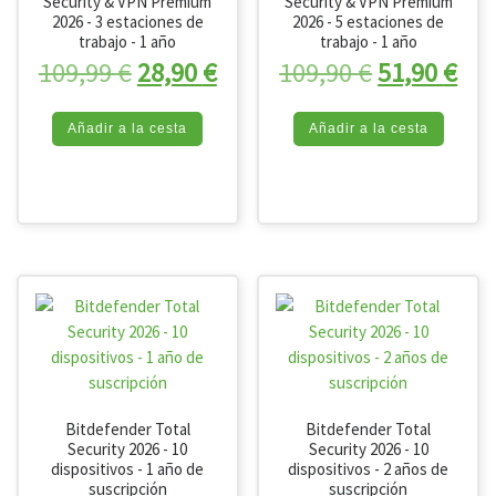
Security & VPN Premium
Security & VPN Premium
2026 - 3 estaciones de
2026 - 5 estaciones de
trabajo - 1 año
trabajo - 1 año
El precio original era: 109,99 €.
El precio actual es: 28,90 
El precio o
El 
109,99
€
28,90
€
109,90
€
51,90
€
Añadir a la cesta
Añadir a la cesta
Bitdefender Total
Bitdefender Total
Security 2026 - 10
Security 2026 - 10
dispositivos - 1 año de
dispositivos - 2 años de
suscripción
suscripción