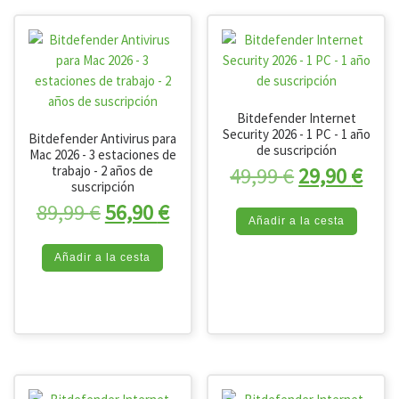
Bitdefender Internet
Security 2026 - 1 PC - 1 año
Bitdefender Antivirus para
de suscripción
Mac 2026 - 3 estaciones de
El precio or
El p
49,99
€
29,90
€
trabajo - 2 años de
suscripción
El precio original era: 89,99 €.
El precio actual es: 56,90 
89,99
€
56,90
€
Añadir a la cesta
Añadir a la cesta