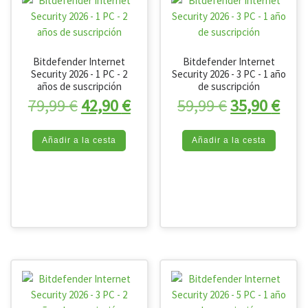
Bitdefender Internet
Bitdefender Internet
Security 2026 - 1 PC - 2
Security 2026 - 3 PC - 1 año
años de suscripción
de suscripción
El precio original era: 79,99 €.
El precio actual es: 42,90 
El precio or
El p
79,99
€
42,90
€
59,99
€
35,90
€
Añadir a la cesta
Añadir a la cesta