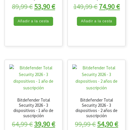
El precio original era: 89,99 €.
El precio actual es: 53,90 
El precio o
El 
89,99
€
53,90
€
149,99
€
74,90
€
Añadir a la cesta
Añadir a la cesta
Bitdefender Total
Bitdefender Total
Security 2026 - 3
Security 2026 - 3
dispositivos - 1 año de
dispositivos - 2 años de
suscripción
suscripción
El precio original era: 64,99 €.
El precio actual es: 39,90 
El precio or
El p
64,99
€
39,90
€
99,99
€
54,90
€