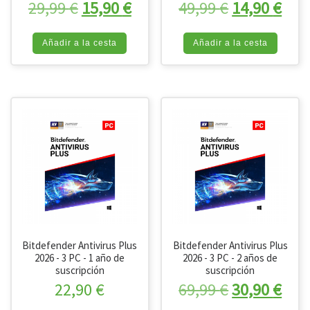
El precio original era: 29,99 €.
El precio actual es: 15,90 
El precio or
El p
29,99
€
15,90
€
49,99
€
14,90
€
Añadir a la cesta
Añadir a la cesta
Bitdefender Antivirus Plus
Bitdefender Antivirus Plus
2026 - 3 PC - 1 año de
2026 - 3 PC - 2 años de
suscripción
suscripción
El precio or
El p
22,90
€
69,99
€
30,90
€