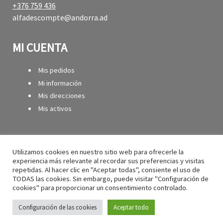
+376 759 436
alfadescompte@andorra.ad
MI CUENTA
Mis pedidos
Mi información
Mis direcciones
Mis activos
SERVICIOS
Utilizamos cookies en nuestro sitio web para ofrecerle la
experiencia más relevante al recordar sus preferencias y visitas
Contacte con
repetidas. Al hacer clic en "Aceptar todas", consiente el uso de
Pago seguro
TODAS las cookies. Sin embargo, puede visitar "Configuración de
cookies" para proporcionar un consentimiento controlado.
Entrega
Volver
Configuración de las cookies
Aceptar todo