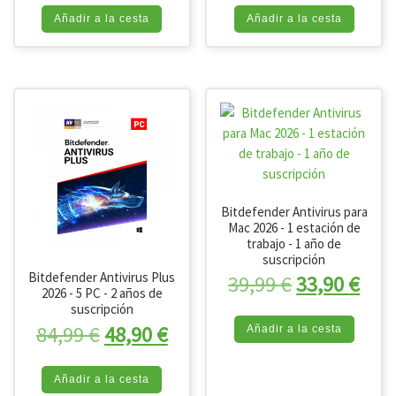
Añadir a la cesta
Añadir a la cesta
Bitdefender Antivirus para
Mac 2026 - 1 estación de
trabajo - 1 año de
suscripción
Bitdefender Antivirus Plus
El precio or
El p
39,99
€
33,90
€
2026 - 5 PC - 2 años de
suscripción
El precio original era: 84,99 €.
El precio actual es: 48,90 
84,99
€
48,90
€
Añadir a la cesta
Añadir a la cesta