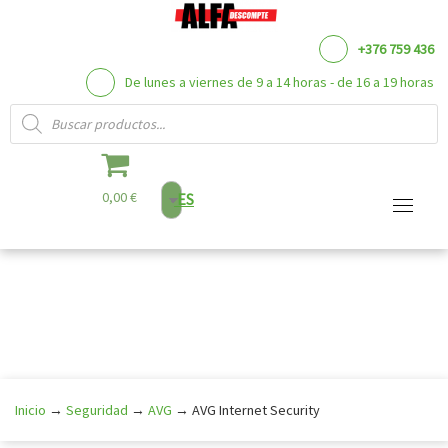
+376 759 436
De lunes a viernes de 9 a 14 horas - de 16 a 19 horas
Búsqueda de productos
0,00 €
ES
Saltar
al
contenido
Inicio
→
Seguridad
→
AVG
→
AVG Internet Security