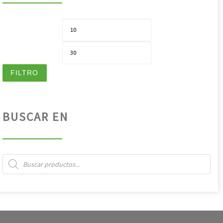
Pre
Pre
FILTRO
BUSCAR EN
Búsqueda de productos