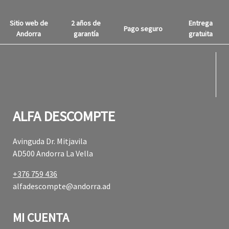
Sitio web de
2 años de
Entrega
Pago seguro
Andorra
garantía
gratuita
fabul
fabul
ALFA DESCOMPTE
Avinguda Dr. Mitjavila
AD500 Andorra La Vella
+376 759 436
alfadescompte@andorra.ad
MI CUENTA