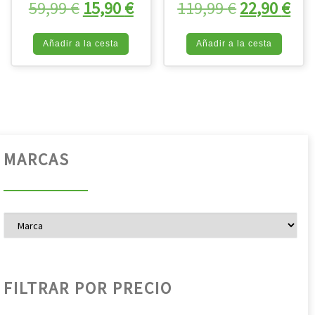
El precio original era: 59,99 €.
El precio actual es: 15,90 
El precio o
El 
59,99
€
15,90
€
119,99
€
22,90
€
Añadir a la cesta
Añadir a la cesta
MARCAS
FILTRAR POR PRECIO