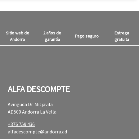
Sitio web de
2 años de
Entrega
Pago seguro
Andorra
garantía
gratuita
fabul
fabul
ALFA DESCOMPTE
Avinguda Dr. Mitjavila
AD500 Andorra La Vella
+376 759 436
alfadescompte@andorra.ad