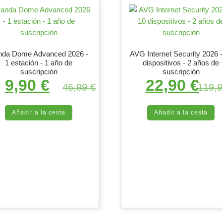
nda Dome Advanced 2026 -
AVG Internet Security 2026 
1 estación - 1 año de
dispositivos - 2 años de
suscripción
suscripción
: 34,99 €.
tual es: 8,90 €.
9,90
€
22,90
€
El precio original era: 46,99 €.
El precio actual es: 9,90 €.
El precio
46,99
€
119,
Añadir a la cesta
Añadir a la cesta