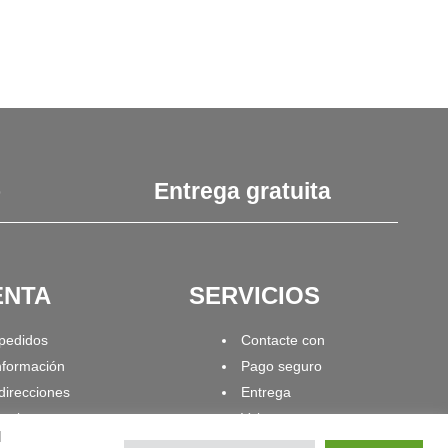
o
Entrega gratuita
ENTA
SERVICIOS
 pedidos
Contacte con
nformación
Pago seguro
direcciones
Entrega
activos
Volver
l