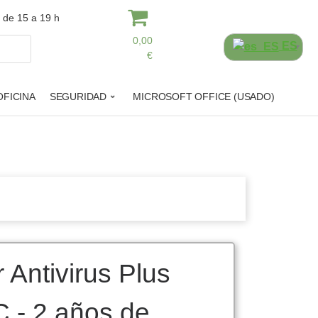
y de 15 a 19 h
0,00
ES
€
FICINA
SEGURIDAD
MICROSOFT OFFICE (USADO)
 Antivirus Plus
C - 2 años de