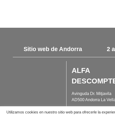
Sitio web de Andorra
2 
ALFA
DESCOMPT
fabuloso fa-facebook
fabuloso fa-youtube
Avinguda Dr. Mitjavila
AD500 Andorra La Vell
+376 759 436
Utilizamos cookies en nuestro sitio web para ofrecerle la experie