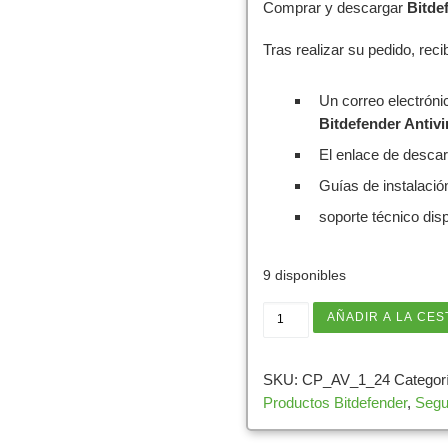
Comprar y descargar
Bitde
Tras realizar su pedido, recib
Un correo electrónic
Bitdefender Antivi
El enlace de desca
Guías de instalació
soporte técnico dis
9 disponibles
Bitdefender Antivirus P
AÑADIR A LA CES
SKU:
CP_AV_1_24
Categor
Productos Bitdefender
,
Segu