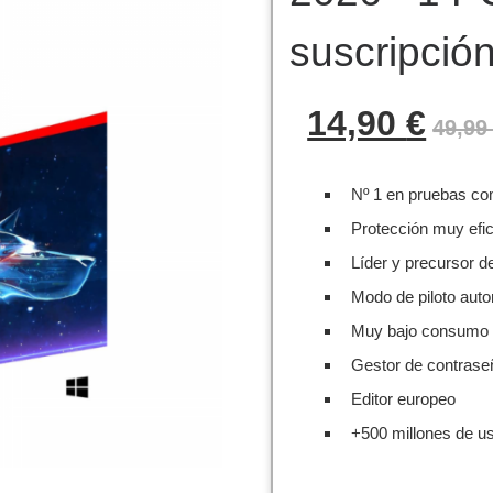
suscripció
El prec
14,90
€
49,9
Nº 1 en pruebas co
Protección muy efi
Líder y precursor d
Modo de piloto auto
Muy bajo consumo 
Gestor de contrase
Editor europeo
+500 millones de u