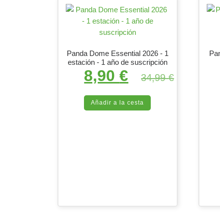
Panda Dome Essential 2026 - 1
Pa
estación - 1 año de suscripción
8,90
€
El precio original era
El precio ac
34,99
€
Añadir a la cesta