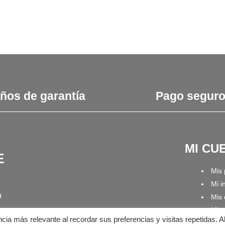
años de garantía
Pago segur
MI CU
E
Mis
Mi i
a
Mis 
Mis 
ncia más relevante al recordar sus preferencias y visitas repetidas. A