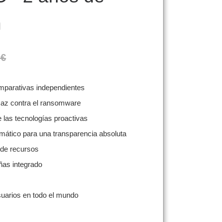
n
io original era: 49,99 €.
El precio actual es: 14,90 €.
9
€
mparativas independientes
caz contra el ransomware
e las tecnologías proactivas
mático para una transparencia absoluta
de recursos
ñas integrado
suarios en todo el mundo