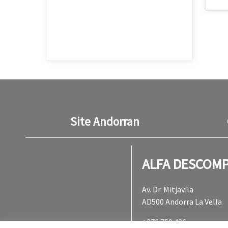
Site Andorran
ALFA DESCOM
fab fa-facebook
fab fa-youtube
Av. Dr. Mitjavila
AD500 Andorra La Vella
+376 759 436