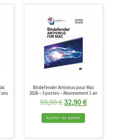
Mac
Bitdefender Antivirus pour Mac
2 ans
2026 – 3 postes – Abonnement 1 an
nitial était : 59,99 €.
Le prix actuel est : 39,90 €.
Le prix initial était : 59,9
Le prix actuel est
59,99
€
32,90
€
Ajouter au panier