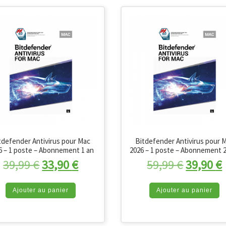
tdefender Antivirus pour Mac
Bitdefender Antivirus pour 
6 – 1 poste – Abonnement 1 an
2026 – 1 poste – Abonnement 
Le prix initial était : 39,99 €.
Le prix actuel est : 33,90 €.
Le prix i
39,99
€
33,90
€
59,99
€
39,90
€
Ajouter au panier
Ajouter au panier