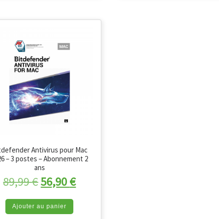
tdefender Antivirus pour Mac
26 – 3 postes – Abonnement 2
ans
Le prix initial était : 89,99 €.
Le prix actuel est : 56,90 €.
89,99
€
56,90
€
Ajouter au panier