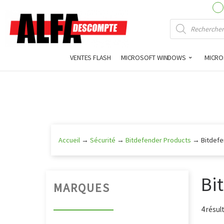
Recherche 
VENTES FLASH
MICROSOFT WINDOWS
MICRO
Aller
au
contenu
Accueil
→
Sécurité
→
Bitdefender Products
→
Bitdefe
Bi
MARQUES
4 résul