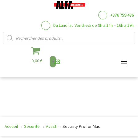
+376 759 436
Du Lundi au Vendredi de 9h à 14h – 16h à 19h
Recherche de produits
0,00 €
FR
Aller
au
contenu
Accueil
→
Sécurité
→
Avast
→
Security Pro for Mac