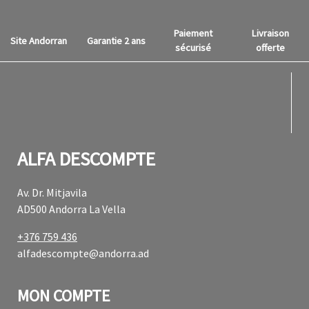
Paiement
Livraison
Site Andorran
Garantie 2 ans
sécurisé
offerte
fab f
fab f
ALFA DESCOMPTE
Av. Dr. Mitjavila
AD500 Andorra La Vella
+376 759 436
alfadescompte@andorra.ad
MON COMPTE