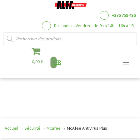
+376 759 436
Du Lundi au Vendredi de 9h à 14h – 16h à 19h
Recherche de produits
0,00 €
FR
Aller
au
contenu
Accueil
→
Sécurité
→
Mcafee
→
McAfee AntiVirus Plus