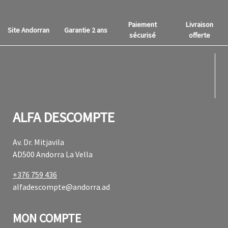
Paiement
Livraison
Site Andorran
Garantie 2 ans
sécurisé
offerte
fab f
fab f
ALFA DESCOMPTE
Av. Dr. Mitjavila
AD500 Andorra La Vella
+376 759 436
alfadescompte@andorra.ad
MON COMPTE