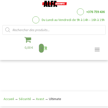
+376 759 436
Du Lundi au Vendredi de 9h à 14h – 16h à 19h
Recherche de produits
0,00 €
FR
Aller
au
contenu
Accueil
→
Sécurité
→
Avast
→
Ultimate