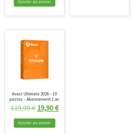
Ajouter au panier
Avast Ultimate 2026 – 10
postes – Abonnement 1 an
Le prix initial était : 119,99 €.
Le prix actuel est : 19,90 
119,99
€
19,90
€
Ajouter au panier