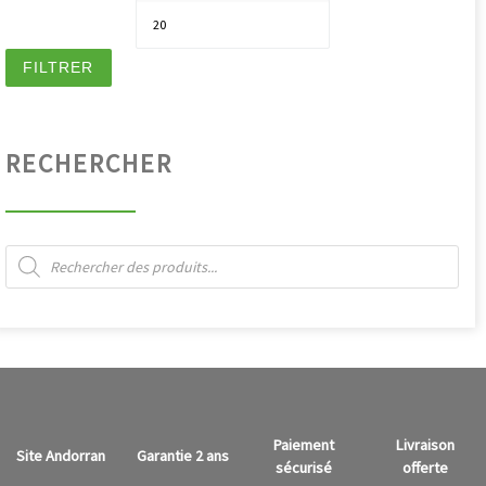
Pri
FILTRER
RECHERCHER
Recherche de produits
Paiement
Livraison
Site Andorran
Garantie 2 ans
sécurisé
offerte