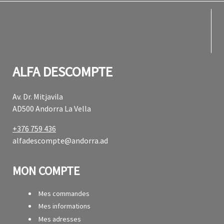
fab f
fab f
ALFA DESCOMPTE
Av. Dr. Mitjavila
AD500 Andorra La Vella
+376 759 436
alfadescompte@andorra.ad
MON COMPTE
Mes commandes
Mes informations
Mes adresses