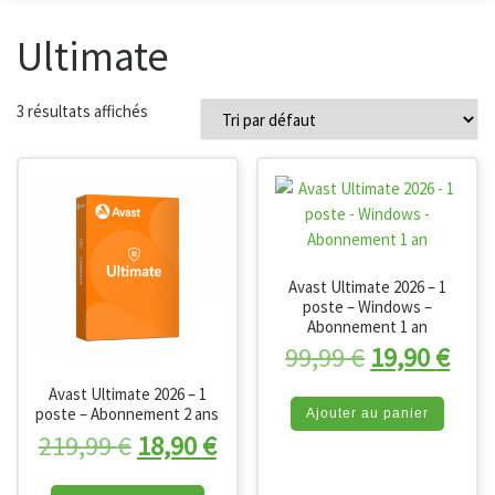
Ultimate
3 résultats affichés
Avast Ultimate 2026 – 1
poste – Windows –
Abonnement 1 an
Le prix initi
Le p
99,99
€
19,90
€
Avast Ultimate 2026 – 1
poste – Abonnement 2 ans
Ajouter au panier
Le prix initial était : 219,99 €.
Le prix actuel est : 18,90 
219,99
€
18,90
€