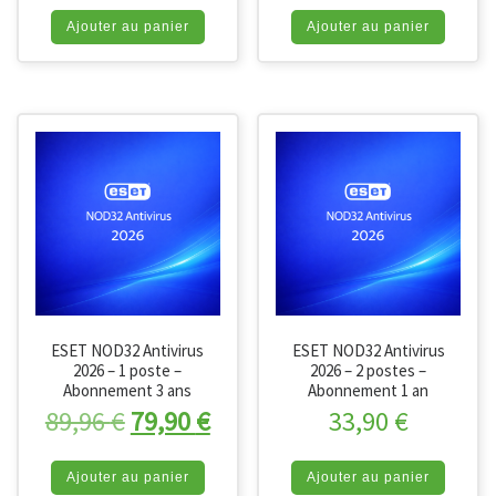
Ajouter au panier
Ajouter au panier
ESET NOD32 Antivirus
ESET NOD32 Antivirus
2026 – 1 poste –
2026 – 2 postes –
Abonnement 3 ans
Abonnement 1 an
Le prix initial était : 89,96 €.
Le prix actuel est : 79,90 €
89,96
€
79,90
€
33,90
€
Ajouter au panier
Ajouter au panier