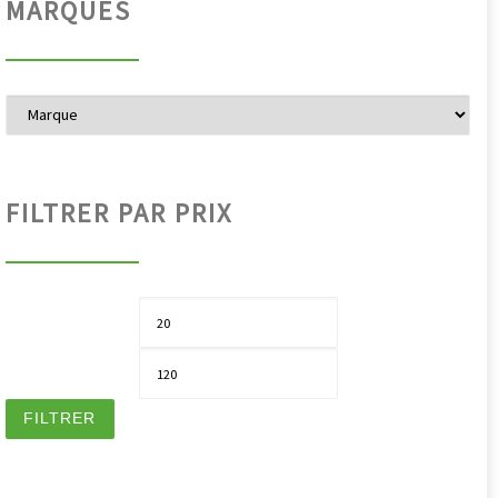
MARQUES
FILTRER PAR PRIX
Pri
Pri
FILTRER