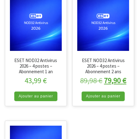
ESET NOD32 Antivirus
ESET NOD32 Antivirus
2026 – 4 postes –
2026 – 4 postes –
Abonnement 1 an
Abonnement 2 ans
Le prix initi
Le p
43,99
€
89,98
€
79,90
€
Ajouter au panier
Ajouter au panier