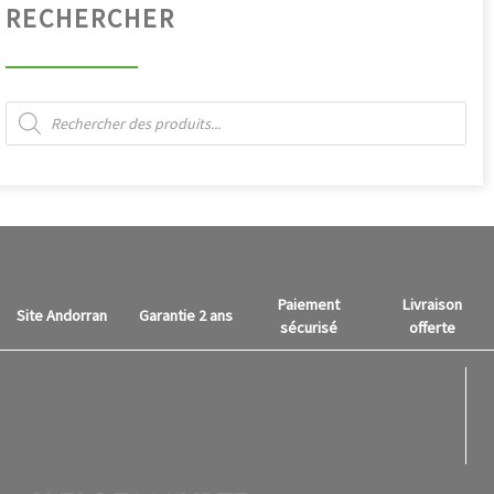
RECHERCHER
Recherche de produits
Paiement
Livraison
Site Andorran
Garantie 2 ans
sécurisé
offerte
fab f
fab f