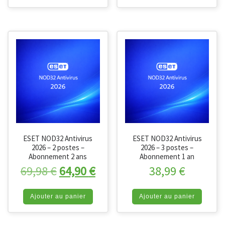
ESET NOD32 Antivirus
ESET NOD32 Antivirus
2026 – 2 postes –
2026 – 3 postes –
Abonnement 2 ans
Abonnement 1 an
Le prix initial était : 69,98 €.
Le prix actuel est : 64,90 €
69,98
€
64,90
€
38,99
€
Ajouter au panier
Ajouter au panier