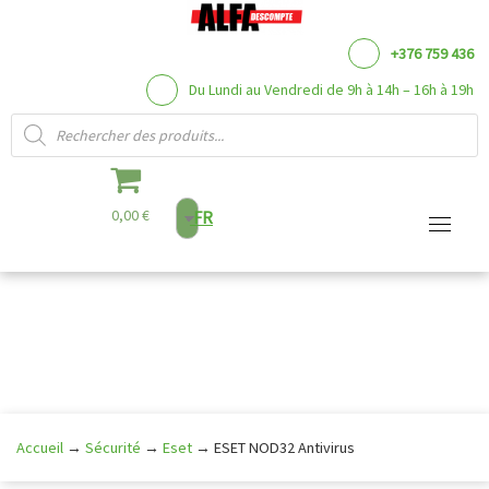
+376 759 436
Du Lundi au Vendredi de 9h à 14h – 16h à 19h
Recherche de produits
0,00 €
FR
Aller
au
contenu
Accueil
→
Sécurité
→
Eset
→
ESET NOD32 Antivirus