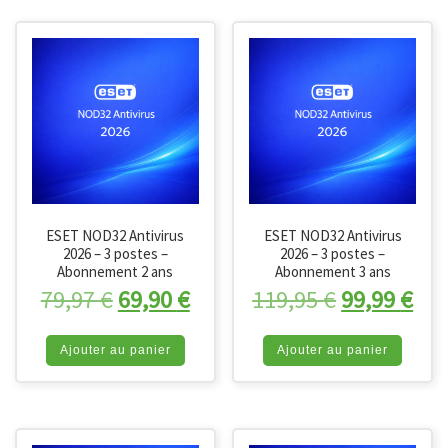
ESET NOD32 Antivirus
ESET NOD32 Antivirus
2026 – 3 postes –
2026 – 3 postes –
Abonnement 2 ans
Abonnement 3 ans
Le prix initial était : 79,97 €.
Le prix actuel est : 69,90 €
Le prix init
Le 
79,97
€
69,90
€
119,95
€
99,99
€
Ajouter au panier
Ajouter au panier