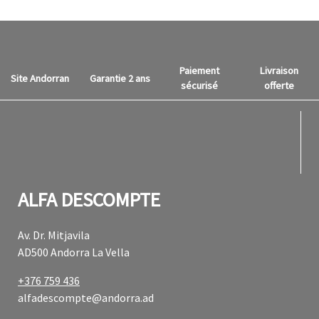
Paiement
Livraison
Site Andorran
Garantie 2 ans
sécurisé
offerte
fab f
fab f
ALFA DESCOMPTE
Av. Dr. Mitjavila
AD500 Andorra La Vella
+376 759 436
alfadescompte@andorra.ad