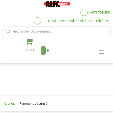
+376 759 436
Du Lundi au Vendredi de 9h à 14h – 16h à 19h
Recherche de produits
0,00 €
FR
Aller
au
contenu
Accueil
→
Paiement sécurisé