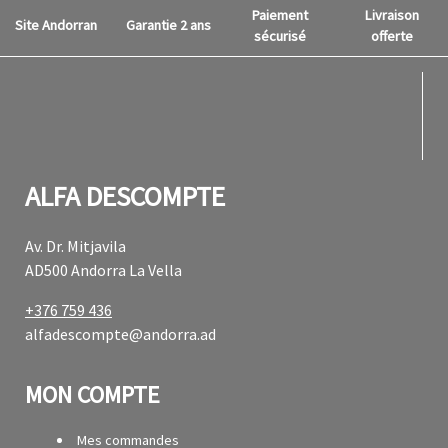
Paiement
Livraison
Site Andorran
Garantie 2 ans
sécurisé
offerte
fab f
fab f
ALFA DESCOMPTE
Av. Dr. Mitjavila
AD500 Andorra La Vella
+376 759 436
alfadescompte@andorra.ad
MON COMPTE
Mes commandes