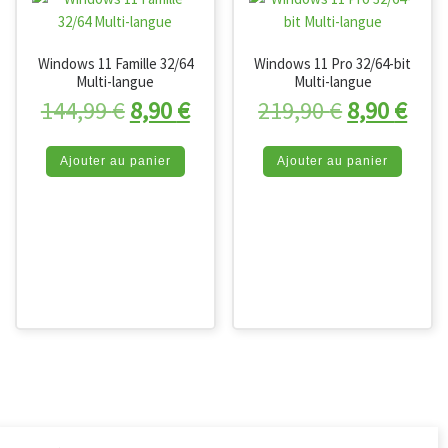
Windows 11 Famille 32/64
Windows 11 Pro 32/64-bit
Multi-langue
Multi-langue
Le prix initial était : 144,99 €.
Le prix actuel est : 8,90 €.
Le prix ini
Le p
144,99
€
8,90
€
219,90
€
8,90
€
Ajouter au panier
Ajouter au panier