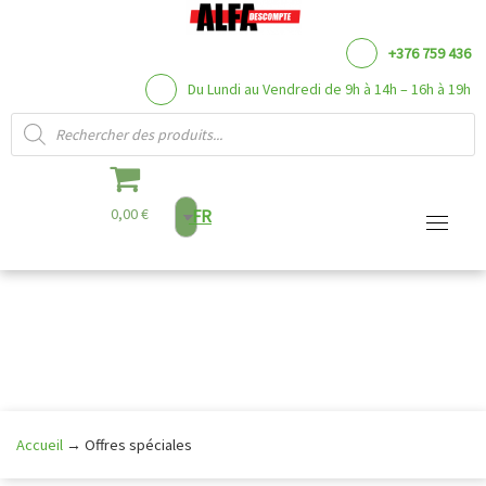
+376 759 436
Du Lundi au Vendredi de 9h à 14h – 16h à 19h
Recherche de produits
0,00 €
FR
Aller
au
contenu
Accueil
→
Offres spéciales