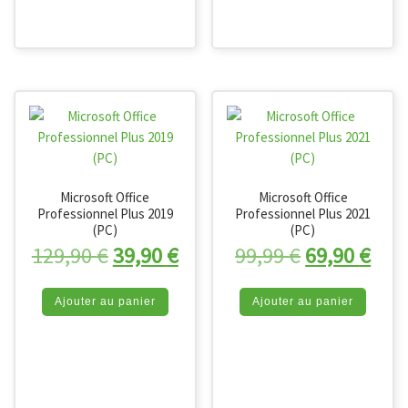
Microsoft Office
Microsoft Office
Professionnel Plus 2019
Professionnel Plus 2021
(PC)
(PC)
Le prix initial était : 129,90 €.
Le prix actuel est : 39,90 
Le prix initi
Le p
129,90
€
39,90
€
99,99
€
69,90
€
Ajouter au panier
Ajouter au panier