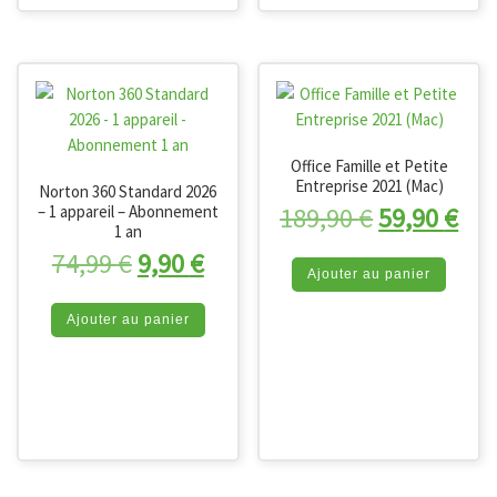
Office Famille et Petite
Entreprise 2021 (Mac)
Norton 360 Standard 2026
Le prix init
Le 
189,90
€
59,90
€
– 1 appareil – Abonnement
1 an
Le prix initial était : 74,99 €.
Le prix actuel est : 9,90 €.
74,99
€
9,90
€
Ajouter au panier
Ajouter au panier