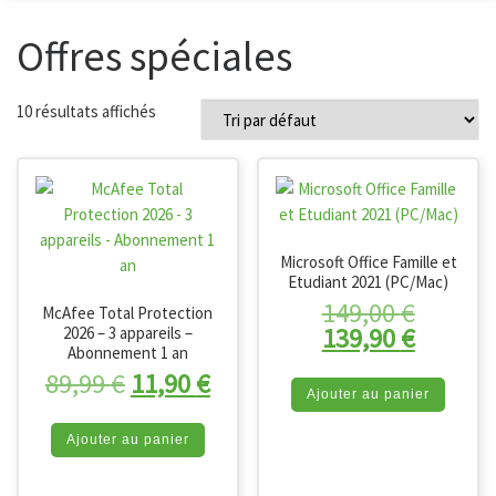
Offres spéciales
10 résultats affichés
Microsoft Office Famille et
Etudiant 2021 (PC/Mac)
Le prix 
149,00
€
McAfee Total Protection
Le prix 
139,90
€
2026 – 3 appareils –
Abonnement 1 an
Le prix initial était : 89,99 €.
Le prix actuel est : 11,90 €
89,99
€
11,90
€
Ajouter au panier
Ajouter au panier