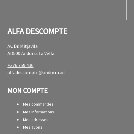
fab f
fab f
ALFA DESCOMPTE
Av. Dr. Mitjavila
AD500 Andorra La Vella
+376 759 436
alfadescompte@andorra.ad
MON COMPTE
Mes commandes
Mes informations
Mes adresses
Mes avoirs