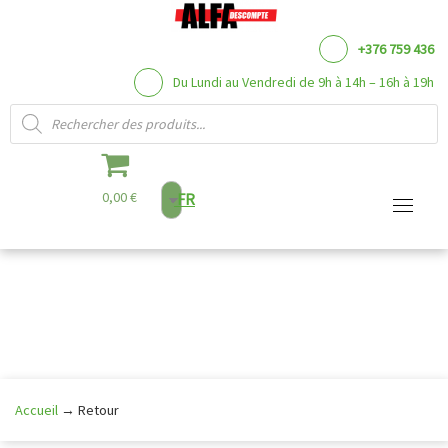
+376 759 436
Du Lundi au Vendredi de 9h à 14h – 16h à 19h
Recherche de produits
0,00 €
FR
Aller
au
contenu
Accueil
→
Retour