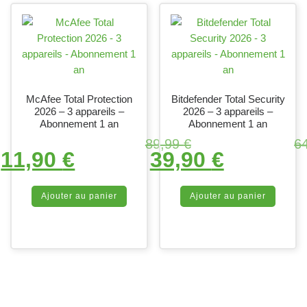
McAfee Total Protection
Bitdefender Total Security
2026 – 3 appareils –
2026 – 3 appareils –
Abonnement 1 an
Abonnement 1 an
Le prix initial était : 89,99 €.
Le prix i
89,99
€
6
11,90
€
39,90
€
Le prix actuel est : 11,90 €
Le pri
Ajouter au panier
Ajouter au panier