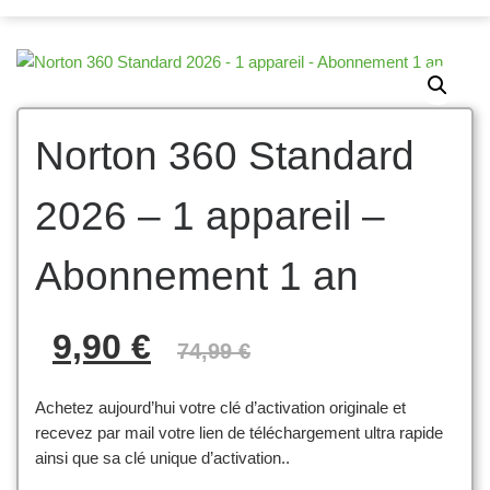
Norton 360 Standard
2026 – 1 appareil –
Abonnement 1 an
Le prix initial était : 7
Le prix actuel es
9,90
€
74,99
€
Achetez aujourd’hui votre clé d’activation originale et
recevez par mail votre lien de téléchargement ultra rapide
ainsi que sa clé unique d’activation..