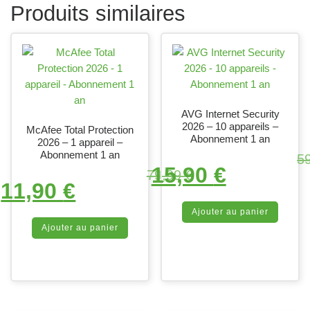
Produits similaires
AVG Internet Security
2026 – 10 appareils –
McAfee Total Protection
Abonnement 1 an
2026 – 1 appareil –
Le prix i
Abonnement 1 an
5
15,90
€
Le prix initial était : 79,99 €.
Le pri
79,99
€
11,90
€
Le prix actuel est : 11,90 €
Ajouter au panier
Ajouter au panier