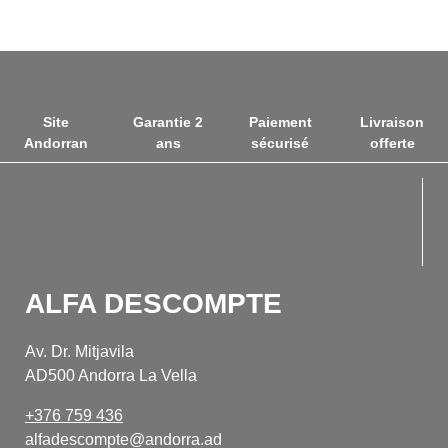
Site
Garantie 2
Paiement
Livraison
Andorran
ans
sécurisé
offerte
fab f
fab f
ALFA DESCOMPTE
Av. Dr. Mitjavila
AD500 Andorra La Vella
+376 759 436
alfadescompte@andorra.ad