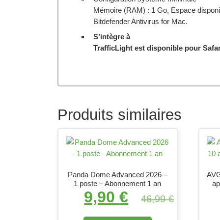
Mémoire (RAM) : 1 Go, Espace disponible
Bitdefender Antivirus for Mac.
S’intègre à
TrafficLight est disponible pour Safa
Produits similaires
Panda Dome Advanced 2026 –
AVG
1 poste – Abonnement 1 an
ap
9,90
€
Le prix initial était : 
Le prix actue
46,99
€