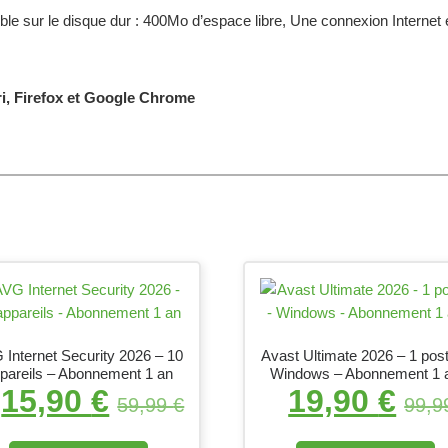
 sur le disque dur : 400Mo d’espace libre, Une connexion Internet es
ri, Firefox et Google Chrome
 Internet Security 2026 – 10
Avast Ultimate 2026 – 1 pos
pareils – Abonnement 1 an
Windows – Abonnement 1 
15,90
€
19,90
€
46,99 €.
l est : 9,90 €.
Le prix initial était : 59,99 €.
Le prix actuel est : 15,90 €
Le prix ini
59,99
€
99,