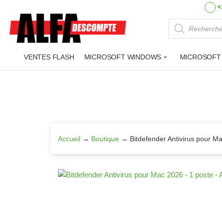
+
Recherche 
VENTES FLASH
MICROSOFT WINDOWS
MICROSOFT
Aller
au
contenu
Accueil
→
Boutique
→
Bitdefender Antivirus pour 