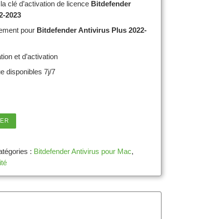
a clé d’activation de licence
Bitdefender
22-2023
rgement pour
Bitdefender Antivirus Plus 2022-
tion et d’activation
e disponibles 7j/7
 Antivirus pour Mac 2026 - 1 poste - Abonnement 2 ans
IER
atégories :
Bitdefender Antivirus pour Mac
,
ité