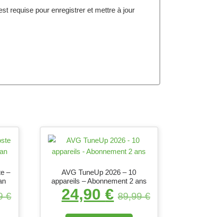
t requise pour enregistrer et mettre à jour
te –
AVG TuneUp 2026 – 10
an
appareils – Abonnement 2 ans
24,90
€
.
tial était : 99,99 €.
Le prix actuel est : 19,90 €.
Le prix initial était : 89,9
Le prix actuel 
99
€
89,99
€