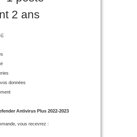
t 2 ans
initial était : 59,99 €.
Le prix actuel est : 39,90 €.
9
€
es
té
eries
 vos données
dement
efender Antivirus Plus 2022-2023
mmande, vous recevrez :