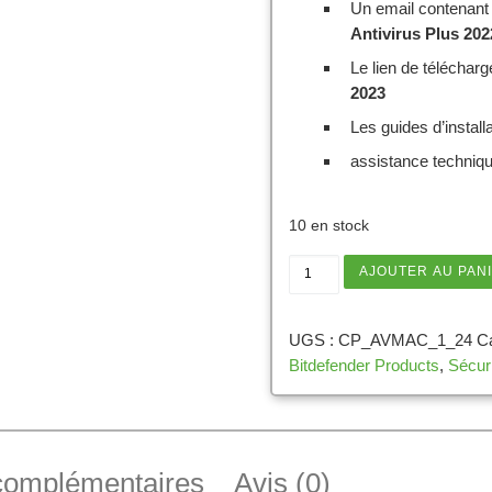
Un email contenant l
Antivirus Plus 20
Le lien de télécha
2023
Les guides d’installa
assistance techniqu
10 en stock
quantité de Bitdefender
AJOUTER AU PAN
UGS :
CP_AVMAC_1_24
C
Bitdefender Products
,
Sécur
 complémentaires
Avis (0)