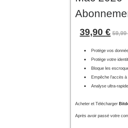
Abonnemen
Le prix 
39,90
€
59,9
Protège vos donné
Protège votre identi
Bloque les escroqu
Empêche l’accès à
Analyse ultra-rapi
Acheter et Télécharger
Bitd
Après avoir passé votre co